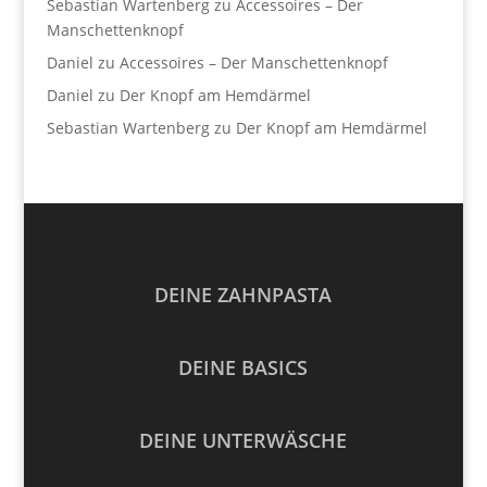
Sebastian Wartenberg
zu
Accessoires – Der
Manschettenknopf
Daniel
zu
Accessoires – Der Manschettenknopf
Daniel
zu
Der Knopf am Hemdärmel
Sebastian Wartenberg
zu
Der Knopf am Hemdärmel
DEINE ZAHNPASTA
DEINE BASICS
DEINE UNTERWÄSCHE