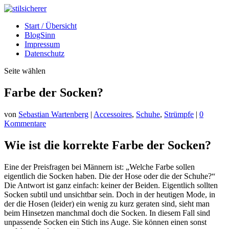
Start / Übersicht
BlogSinn
Impressum
Datenschutz
Seite wählen
Farbe der Socken?
von
Sebastian Wartenberg
|
Accessoires
,
Schuhe
,
Strümpfe
|
0
Kommentare
Wie ist die korrekte Farbe der Socken?
Eine der Preisfragen bei Männern ist: „Welche Farbe sollen
eigentlich die Socken haben. Die der Hose oder die der Schuhe?“
Die Antwort ist ganz einfach: keiner der Beiden. Eigentlich sollten
Socken subtil und unsichtbar sein. Doch in der heutigen Mode, in
der die Hosen (leider) ein wenig zu kurz geraten sind, sieht man
beim Hinsetzen manchmal doch die Socken. In diesem Fall sind
unpassende Socken ein Stich ins Auge. Sie können einen sonst